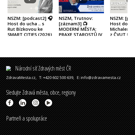
NSZM: [podcast2] 🎧
NSZM, Trutnov:
NSZM: [pod
Host do ucha .. s
[záznam3] 📺
Host do uch
Rut Bízkovou ke
MODERNÍ MĚSTA:
Michalem 
SMART CITIES
(2026)
PRAXE STAROSTŮ IV
z ČVUT UC
- ŽIVÁ CENTRA MĚST
(2026)
(2026)
Národní síť Zdravých měst ČR
ZdravaMesta.cz,
T: +420 602 500 639,
E: info@zdravamesta.cz
Sledujte Zdravá města, obce, regiony
Partneři a spolupráce