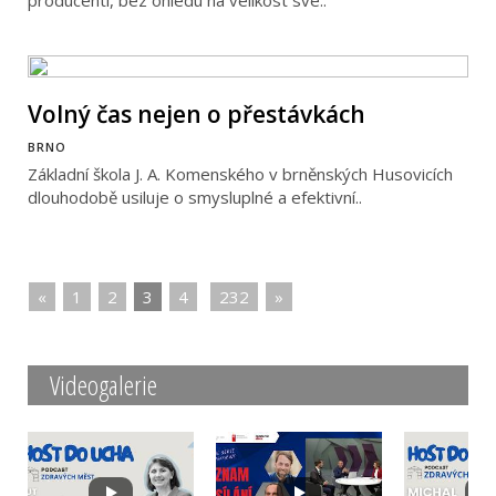
Volný čas nejen o přestávkách
BRNO
Základní škola J. A. Komenského v brněnských Husovicích
dlouhodobě usiluje o smysluplné a efektivní..
«
|
1
|
2
|
3
|
4
|
|
232
|
»
Videogalerie