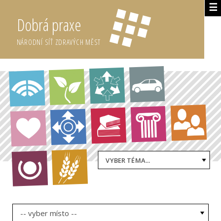
☰
Dobrá praxe
NÁRODNÍ SÍŤ ZDRAVÝCH MĚST
VYBER TÉMA...
-- vyber místo --