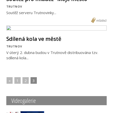
TRUTNOV
Soutěž serveru Trutnovinky...
mládež
Sdílená kola ve městě
TRUTNOV
V úterý 2. dubna budou v Trutnově distribuována tzv.
sdílená kola...
«
|
1
|
2
|
3
Videogalerie