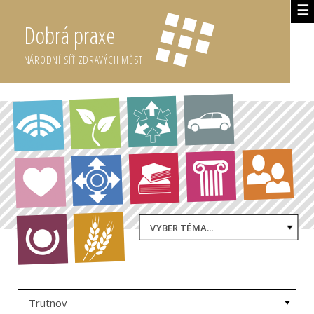
☰
Dobrá praxe
NÁRODNÍ SÍŤ ZDRAVÝCH MĚST
VYBER TÉMA...
Trutnov