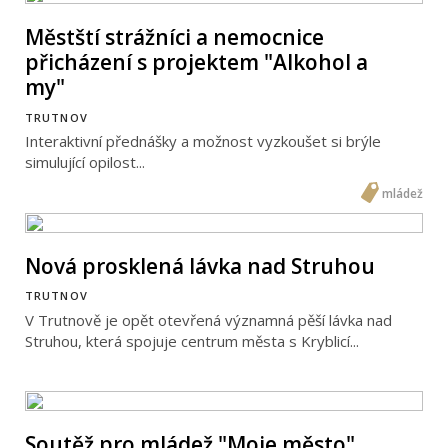
Městští strážníci a nemocnice
přicházení s projektem "Alkohol a
my"
TRUTNOV
Interaktivní přednášky a možnost vyzkoušet si brýle
simulující opilost...
mládež
Nová prosklená lávka nad Struhou
TRUTNOV
V Trutnově je opět otevřená významná pěší lávka nad
Struhou, která spojuje centrum města s Kryblicí...
Soutěž pro mládež "Moje město"