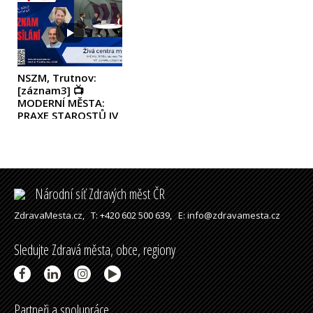
NSZM, Trutnov:
[záznam3] 📺
MODERNÍ MĚSTA:
PRAXE STAROSTŮ IV
- ŽIVÁ CENTRA MĚST
(2026)
Národní síť Zdravých měst ČR
ZdravaMesta.cz,
T: +420 602 500 639,
E: info@zdravamesta.cz
Sledujte Zdravá města, obce, regiony
Partneři a spolupráce