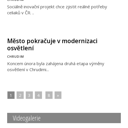
Sociálně inovační projekt chce zjistit reálné potřeby
celiaků v ČR. ..
Město pokračuje v modernizaci
osvětlení
CHRUDIM
Koncem února byla zahájena druhá etapa výměny
osvětlení v Chrudimi...
1
|
2
|
3
|
4
|
|
8
|
»
Videogalerie