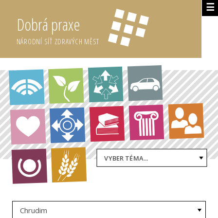
☰
Dobrá praxe
NÁRODNÍ SÍŤ ZDRAVÝCH MĚST
VYBER TÉMA...
Chrudim