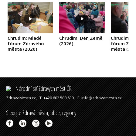
Chrudim: Mladé
Chrudim: Den Země
Chrudim: V
fórum Zdravého
(2026)
fórum Zdr
města
(2026)
města
(202
Národní síť Zdravých měst ČR
ZdravaMesta.cz,
T: +420 602 500 639,
E: info@zdravamesta.cz
Sledujte Zdravá města, obce, regiony