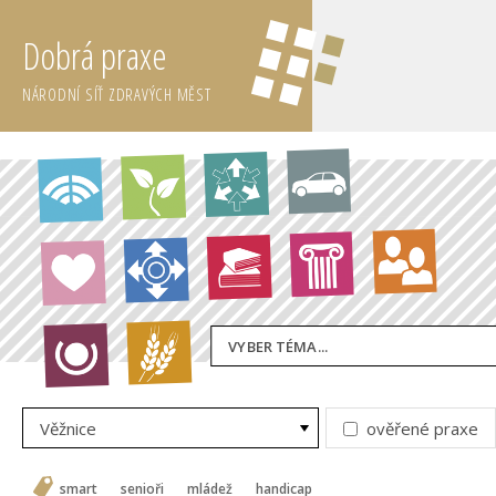
Dobrá praxe
NÁRODNÍ SÍŤ ZDRAVÝCH MĚST
VYBER TÉMA...
Věžnice
ověřené praxe
smart
senioři
mládež
handicap