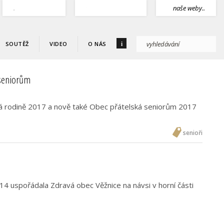
.
naše weby..
i
SOUTĚŽ
VIDEO
O NÁS
 seniorům
á rodině 2017 a nově také Obec přátelská seniorům 2017
senioři
14 uspořádala Zdravá obec Věžnice na návsi v horní části