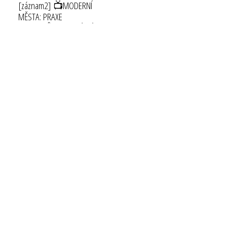
[záznam2] 📺MODERNÍ
MĚSTA: PRAXE
STAROSTŮ IV - SOCIÁLNÍ
ZAČLEŇOVÁNÍ V PRAXI
(2026)