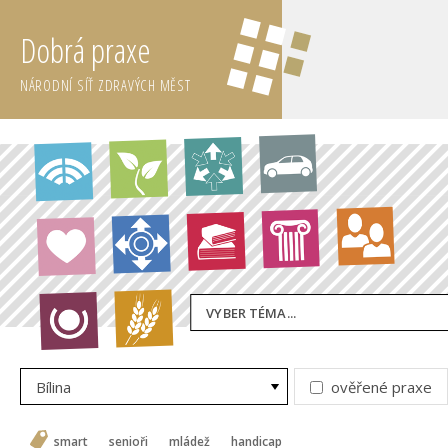
Dobrá praxe
NÁRODNÍ SÍŤ ZDRAVÝCH MĚST
VYBER TÉMA...
Bílina
ověřené praxe
smart
senioři
mládež
handicap