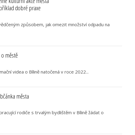
elné kulturní akce města
svědčeným způsobem, jak omezit množství odpadu na
a o městě
rmační videa o Bílině natočená v roce 2022...
občánka města
cující rodiče s trvalým bydlištěm v Bílině žádat o