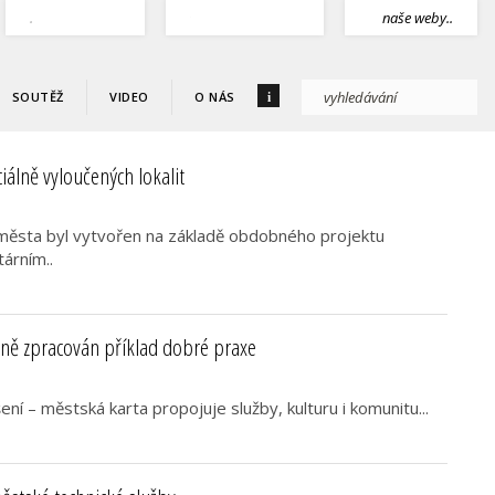
.
naše weby..
i
SOUTĚŽ
VIDEO
O NÁS
iálně vyloučených lokalit
města byl vytvořen na základě obdobného projektu
árním..
šení – městská karta propojuje služby, kulturu i komunitu...