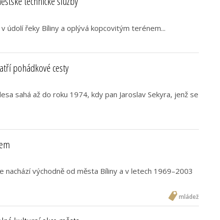
stské technické služby
 v údolí řeky Bíliny a oplývá kopcovitým terénem...
tří pohádkové cesty
esa sahá až do roku 1974, kdy pan Jaroslav Sekyra, jenž se
bem
e nachází východně od města Bíliny a v letech 1969–2003
mládež