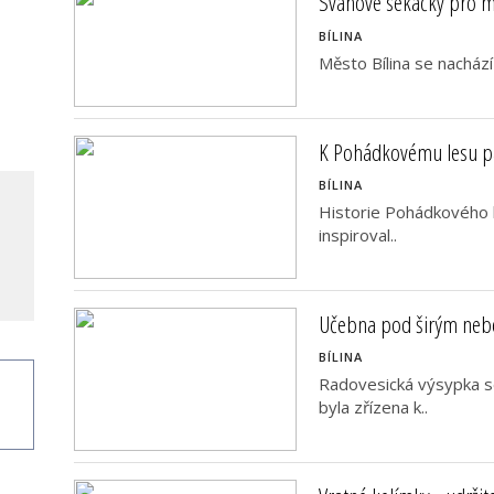
Svahové sekačky pro mě
BÍLINA
Město Bílina se nachází
K Pohádkovému lesu pa
BÍLINA
Historie Pohádkového l
inspiroval..
Učebna pod širým ne
BÍLINA
Radovesická výsypka s
byla zřízena k..