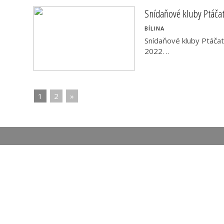
Snídaňové kluby Ptáča
BÍLINA
Snídaňové kluby Ptáčata
2022. ..
1
|
2
|
»