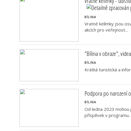
Vratné kelímky - udržit
BÍLINA
Vratné kelímky jsou o
akcích pro veřejnost...
"Bílina v obraze", vide
BÍLINA
Krátká turistická a info
Podpora po narození 
BÍLINA
Od ledna 2023 mohou pra
příspěvek v programu..