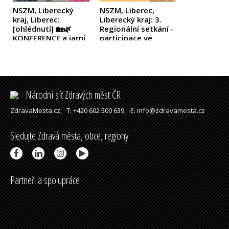
NSZM, Liberecký
NSZM, Liberec,
kraj, Liberec:
Liberecký kraj: 3.
[ohlédnutí] 🏡🌿
Regionální setkání -
KONFERENCE a jarní
participace ve
ŠKOLA Zdravých
městech
(2023)
měst
(2025)
Národní síť Zdravých měst ČR
ZdravaMesta.cz,
T: +420 602 500 639,
E: info@zdravamesta.cz
Sledujte Zdravá města, obce, regiony
Partneři a spolupráce