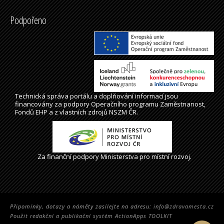
Podpořeno
Technická správa
portálu
a doplňování informací jsou
financovány za podpory Operačního programu Zaměstnanost,
Fondů EHP a z vlastních zdrojů NSZM ČR.
Za finanční podpory Ministerstva pro místní rozvoj.
Připomínky, dotazy a náměty zasílejte na adresu:
info@zdravamesta.cz
Použit redakční a publikační systém ActionApps TOOLKIT