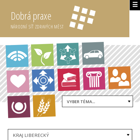
☰
Dobrá praxe
NÁRODNÍ SÍŤ ZDRAVÝCH MĚST
VYBER TÉMA...
KRAJ LIBERECKÝ